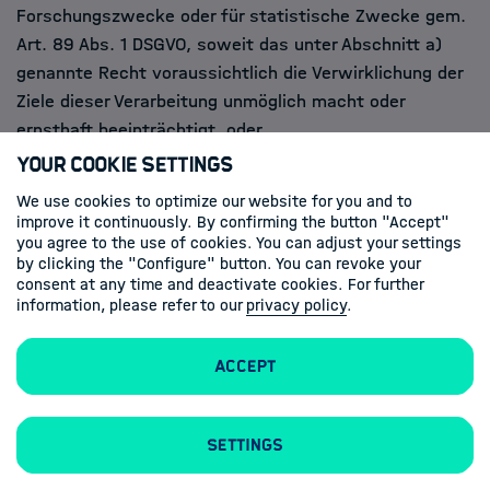
Forschungszwecke oder für statistische Zwecke gem.
Art. 89 Abs. 1 DSGVO, soweit das unter Abschnitt a)
genannte Recht voraussichtlich die Verwirklichung der
Ziele dieser Verarbeitung unmöglich macht oder
ernsthaft beeinträchtigt, oder
(5) zur Geltendmachung, Ausübung oder Verteidigung
Your Cookie Settings
von Rechtsansprüchen.
We use cookies to optimize our website for you and to
improve it continuously. By confirming the button "Accept"
you agree to the use of cookies. You can adjust your settings
5. Recht auf Unterrichtung
by clicking the "Configure" button. You can revoke your
consent at any time and deactivate cookies. For further
information, please refer to our
privacy policy
.
Haben Sie das Recht auf Berichtigung, Löschung oder
Einschränkung der Verarbeitung gegenüber dem
Verantwortlichen geltend gemacht, ist dieser
Accept
verpflichtet, allen Empfängern, denen die Sie
betreffenden personenbezogenen Daten offengelegt
Settings
wurden, diese Berichtigung oder Löschung der Daten
oder Einschränkung der Verarbeitung mitzuteilen, es sei